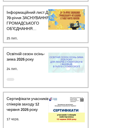
Інформаційний лист ДО
70-річчя ЗАСНУВАННЯ
ГРОМАДСЬКОГО
ОБ’ЄДНАННЯ
СТОМАТОЛОГІВ
25 лип.
УКРАЇНИ
Освітній сезон осінь-
зима 2026 року
24 лип.
Сертифікати учасників і
спікерів заходу 12
червня 2026 року
17 черв.