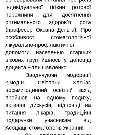
індивідуальної гігієни ротової 
порожнини для досягнення 
оптимального здоров’я рота 
(професор Оксана Дєньга). Про 
особливості стоматологічної 
лікувально-профілактичної 
допомоги населенню старших 
вікових груп йшлось у доповіді 
доцента Елли Павленко.
	Завдячуючи модерації 
к.мед.н. Світлани Хлєбас 
восьмигодинний освітній захід 
пройшов на одному подиху, 
активна дискусія, відповіді на 
питання лікарів, традиційні 
подарунки учасникам від 
Асоціації стоматологів України!