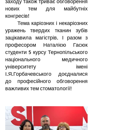
заходу також триває обговорення 
нових тем для майбутніх 
конгресів!
	Тема каріозних і некаріозних 
уражень твердих тканин зубів 
зацікавила магістрів. І разом з 
професором Наталією Гасюк 
студенти 5 курсу Тернопільського 
національного медичного 
університету імені 
І.Я.Горбачевського доєдналися 
до професійного обговорення 
важливих тем стоматології!