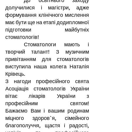
	До освітнього заходу 
долучилися і магістри, адже 
формування клінічного мислення 
має бути ще на етапі додипломної 
підготовки майбутніх 
стоматологів!
	Стоматологи мають і 
творчий талант! З музичним 
привітанням для стоматологів 
виступила наша колега Наталія 
Крівець.
З нагоди професійного свята 
Асоціація стоматологів України 
вітає лікарів України з 
професійним святом! 
Бажаємо Вам і вашим родинам 
міцного здоров`я, сімейного 
благополуччя, щастя і радості, 