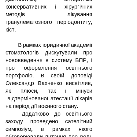
консервативних і хірургічних 
методів лікування 
гранулематозного періодонтиту, 
кіст.
	В рамках юридичної академії 
стоматологів дискутували про 
нововведення в систему БПР, і 
про оформлення освітнього 
портфоліо. В своїй доповіді 
Олександр Вахненко висвітлив, 
як плюси, так і мінуси 
 відтермінованої атестації лікарів 
на період дії воєнного стану.
	Додатково до освітнього 
заходу проведено сателітний 
симпозіум, в рамках якого 
обговорювали питання про роль 