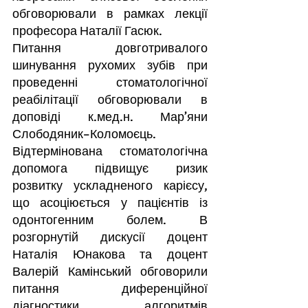
обговорювали в рамках лекції 
професора Наталії Гасюк.
Питання довготривалого 
шинування рухомих зубів при 
проведенні стоматологічної 
реабілітації обговорювали в 
доповіді к.мед.н. Мар’яни 
Слободяник–Коломоєць.
Відтермінована стоматологічна 
допомога підвищує ризик 
розвитку ускладненого карієсу, 
що асоціюється у пацієнтів із 
одонтогенним болем. В 
розгорнутій дискусії доцент 
Наталія Юнакова та доцент 
Валерій Камінський обговорили 
питання диференційної 
діагностики, алгоритмів 