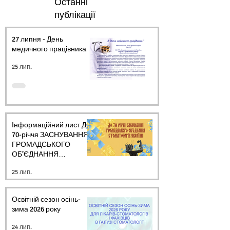
Останні
публікації
27 липня - День
медичного працівника.
25 лип.
Інформаційний лист ДО
70-річчя ЗАСНУВАННЯ
ГРОМАДСЬКОГО
ОБ’ЄДНАННЯ
СТОМАТОЛОГІВ
25 лип.
УКРАЇНИ
Освітній сезон осінь-
зима 2026 року
24 лип.