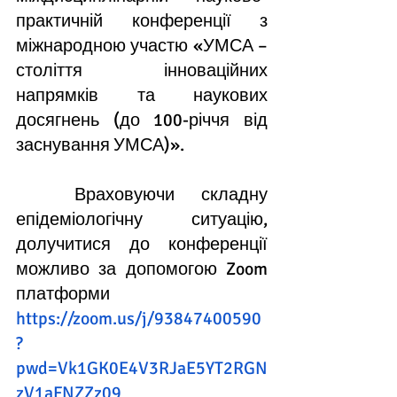
практичній конференції з 
міжнародною участю «УМСА – 
століття інноваційних 
напрямків та наукових 
досягнень (до 100-річчя від 
заснування УМСА)».
	Враховуючи складну 
епідеміологічну ситуацію, 
долучитися до конференції 
можливо 
за допомогою Zoom 
платформи
https://zoom.us/j/93847400590
?
pwd=Vk1GK0E4V3RJaE5YT2RGN
zV1aFNZZz09