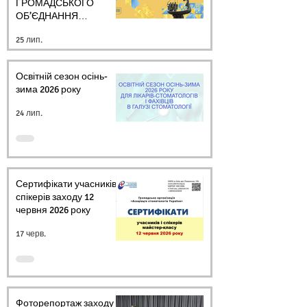
ГРОМАДСЬКОГО
ОБ’ЄДНАННЯ
СТОМАТОЛОГІВ
25 лип.
УКРАЇНИ
Освітній сезон осінь-
зима 2026 року
24 лип.
Сертифікати учасників і
спікерів заходу 12
червня 2026 року
17 черв.
Фоторепортаж заходу