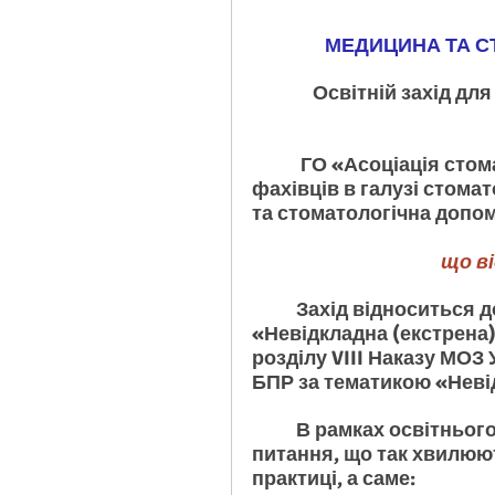
МЕДИЦИНА ТА С
Освітній захід для
  	 ГО «Асоціація стоматологів України» запрошує стоматологів і 
фахівців в галузі стома
та стоматологічна допом
що в
   	Захід відноситься до рекомендованих напрямків БПР 
«Невідкладна (екстрена)
розділу VIII Наказу МОЗ У
БПР за тематикою «Неві
	В рамках освітнього заходу плануємо обговорити важливі 
питання, що так хвилюют
практиці, а саме: