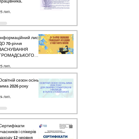
працівника.
25 лип.
Інформаційний лист
ДО 70-річчя
ЗАСНУВАННЯ
ГРОМАДСЬКОГО
ОБ’ЄДНАННЯ
25 лип.
СТОМАТОЛОГІВ
УКРАЇНИ
Освітній сезон осінь-
зима 2026 року
24 лип.
Сертифікати
учасників і спікерів
заходу 12 червня