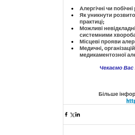
Алергічні чи побічні 
Як уникнути розвито
практиці;
Можливі невідкладні 
системними хвороб
Місцеві прояви алерг
Медичні, організаці
медикаментозної алер
Чекаємо Вас 
Більше інфор
htt