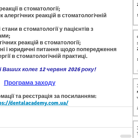
реакції в стоматології;
к алергічних реакцій в стоматологічній 
стани в стоматології у пацієнтів з 
ами;
ічних реакцій в стоматології;
йні і юридичні питання щодо попередження 
гії в стоматологічній практиці.
і Ваших колег 12 червня 2026 року!
Програма заходу
мації та реєстрація за посиланням:
ps://dentalacademy.com.ua/