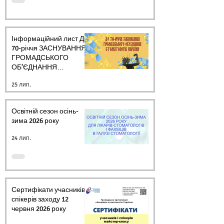
Інформаційний лист ДО
70-річчя ЗАСНУВАННЯ
ГРОМАДСЬКОГО
ОБ’ЄДНАННЯ
СТОМАТОЛОГІВ
25 лип.
УКРАЇНИ
Освітній сезон осінь-
зима 2026 року
24 лип.
Сертифікати учасників і
спікерів заходу 12
червня 2026 року