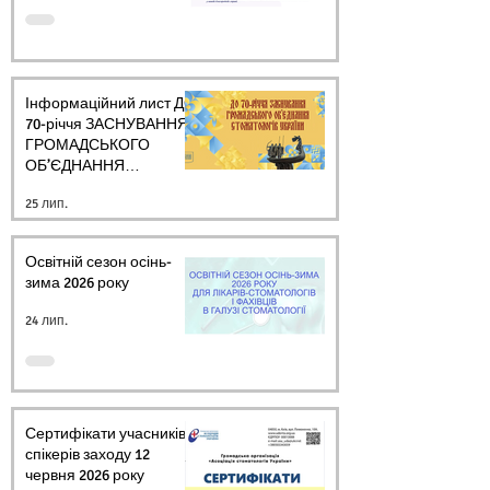
Інформаційний лист ДО
70-річчя ЗАСНУВАННЯ
ГРОМАДСЬКОГО
ОБ’ЄДНАННЯ
СТОМАТОЛОГІВ
25 лип.
УКРАЇНИ
Освітній сезон осінь-
зима 2026 року
24 лип.
Сертифікати учасників і
спікерів заходу 12
червня 2026 року