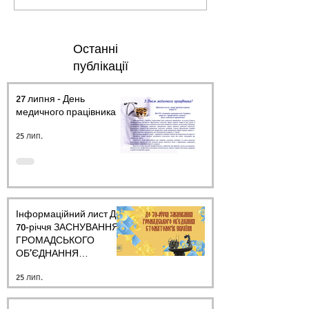
Останні
публікації
27 липня - День
медичного працівника.
25 лип.
Інформаційний лист ДО
70-річчя ЗАСНУВАННЯ
ГРОМАДСЬКОГО
ОБ’ЄДНАННЯ
СТОМАТОЛОГІВ
25 лип.
УКРАЇНИ