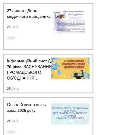
27 липня - День
медичного працівника.
25 лип.
Інформаційний лист ДО
70-річчя ЗАСНУВАННЯ
ГРОМАДСЬКОГО
ОБ’ЄДНАННЯ
СТОМАТОЛОГІВ
25 лип.
УКРАЇНИ
Освітній сезон осінь-
зима 2026 року
24 лип.