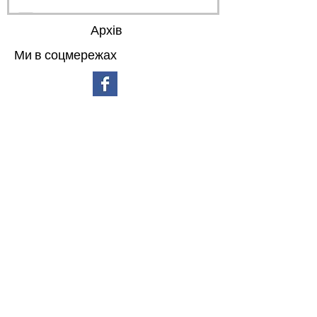
Архів
Ми в соцмережах
липень 2026 р.
(3)
3 пости
червень 2026 р.
(4)
4 пости
травень 2026 р.
(4)
4 пости
квітень 2026 р.
(6)
6 постів