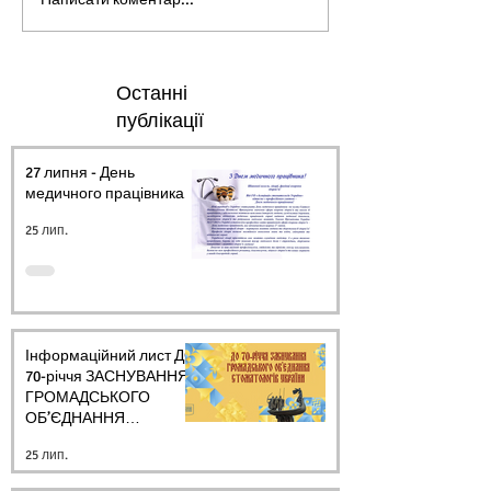
Останні
публікації
27 липня - День
медичного працівника.
25 лип.
Інформаційний лист ДО
70-річчя ЗАСНУВАННЯ
ГРОМАДСЬКОГО
ОБ’ЄДНАННЯ
СТОМАТОЛОГІВ
25 лип.
УКРАЇНИ