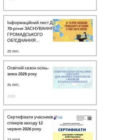
Інформаційний лист ДО
70-річчя ЗАСНУВАННЯ
ГРОМАДСЬКОГО
ОБ’ЄДНАННЯ
СТОМАТОЛОГІВ
25 лип.
УКРАЇНИ
Освітній сезон осінь-
зима 2026 року
24 лип.
Сертифікати учасників і
спікерів заходу 12
червня 2026 року
17 черв.