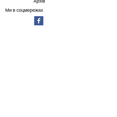
Архів
Ми в соцмережах
липень 2026 р.
(3)
3 пости
червень 2026 р.
(4)
4 пости
травень 2026 р.
(4)
4 пости
квітень 2026 р.
(6)
6 постів
березень 2026 р.
(11)
11 постів
лютий 2026 р.
(7)
7 постів