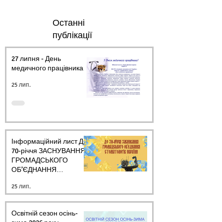
Останні
публікації
27 липня - День
медичного працівника.
25 лип.
Інформаційний лист ДО
70-річчя ЗАСНУВАННЯ
ГРОМАДСЬКОГО
ОБ’ЄДНАННЯ
СТОМАТОЛОГІВ
25 лип.
УКРАЇНИ
Освітній сезон осінь-