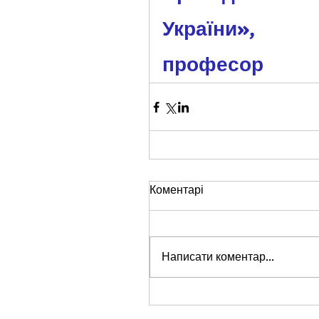
України»,
професор                
Коментарі
Написати коментар...