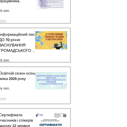
працівника.
25 лип.
Інформаційний лист
ДО 70-річчя
ЗАСНУВАННЯ
ГРОМАДСЬКОГО
ОБ’ЄДНАННЯ
25 лип.
СТОМАТОЛОГІВ
УКРАЇНИ
Освітній сезон осінь-
зима 2026 року
24 лип.
Сертифікати
учасників і спікерів
заходу 12 червня