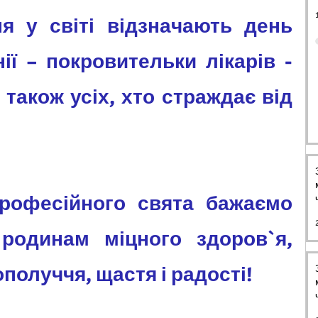
ї – покро­ви­тельки лікарів - 
 також усіх, хто страждає від 
одинам міцного здоров`я, 
получчя, щастя і радості!