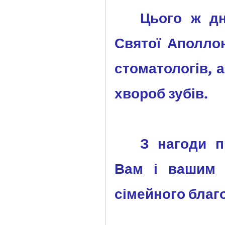
	Цього ж дня у світі від­зна­чають день 
Святої Аполлоні
стоматологів, а
хвороб зубів.
	З нагоди професійного свята бажаємо 
Вам і вашим р
сімейного благо