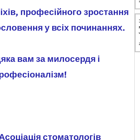
	Бажаємо успіхів, професійного зростання 
словення у всіх починаннях.
ка вам за милосердя і 
рофесіоналізм!
Асоціація стоматологів 