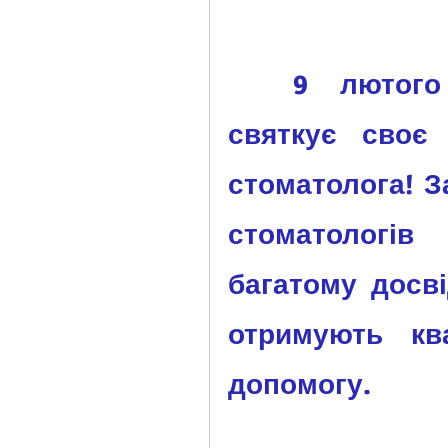
	9 лютого стоматологічна спільнота 
святкує своє
стоматолога! З
стоматологів 
багатому досві
отримують ква
допомогу. 