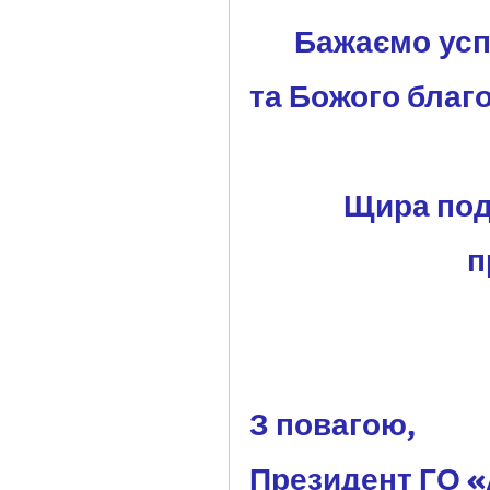
та 
Божого благо
Щира подя
п
З повагою, 
Президент ГО «