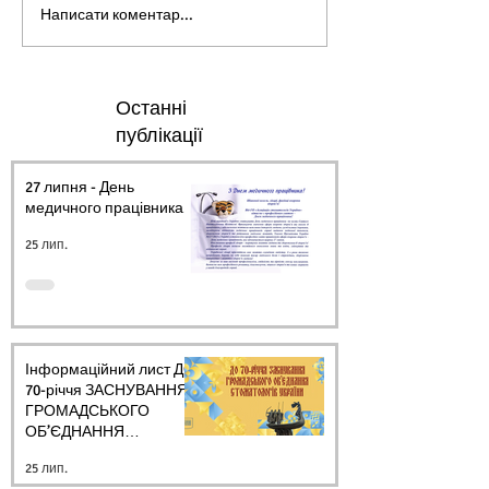
Написати коментар...
Останні
публікації
27 липня - День
медичного працівника.
25 лип.
Інформаційний лист ДО
70-річчя ЗАСНУВАННЯ
ГРОМАДСЬКОГО
ОБ’ЄДНАННЯ
СТОМАТОЛОГІВ
25 лип.
УКРАЇНИ