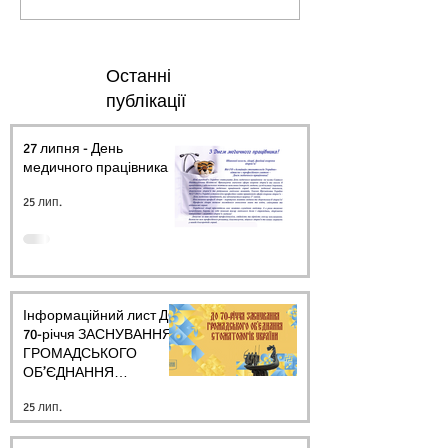
Останні
публікації
27 липня - День
медичного працівника.
25 лип.
Інформаційний лист ДО
70-річчя ЗАСНУВАННЯ
ГРОМАДСЬКОГО
ОБ’ЄДНАННЯ
СТОМАТОЛОГІВ
25 лип.
УКРАЇНИ