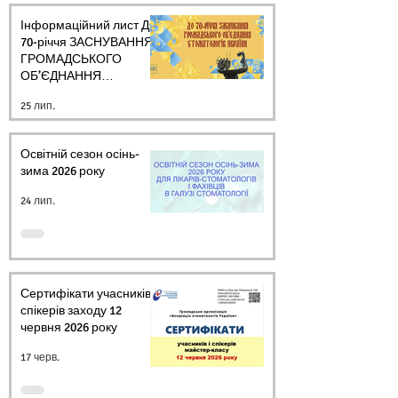
Інформаційний лист ДО
70-річчя ЗАСНУВАННЯ
ГРОМАДСЬКОГО
ОБ’ЄДНАННЯ
СТОМАТОЛОГІВ
25 лип.
УКРАЇНИ
Освітній сезон осінь-
зима 2026 року
24 лип.
Сертифікати учасників і
спікерів заходу 12
червня 2026 року
17 черв.