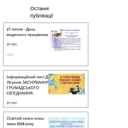
Останні
публікації
27 липня - День
медичного працівника.
25 лип.
Інформаційний лист ДО
70-річчя ЗАСНУВАННЯ
ГРОМАДСЬКОГО
ОБ’ЄДНАННЯ
СТОМАТОЛОГІВ
25 лип.
УКРАЇНИ
Освітній сезон осінь-
зима 2026 року