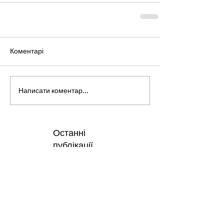
Коментарі
Написати коментар...
Останні
публікації
27 липня - День
медичного працівника.
25 лип.