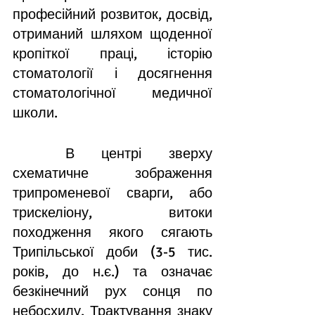
професійний розвиток, досвід, 
отриманий шляхом щоденної 
кропіткої праці, історію 
стоматології і досягнення 
стоматологічної медичної 
школи.
	В центрі зверху 
схематичне зображення 
т
рипроменевої сварги, або 
трискеліону, витоки 
походження якого сягають 
Трипільської доби (3-5 тис. 
років, до н.є.) та означає 
безкінечний рух сонця по 
небосхилу. Трактування знаку 