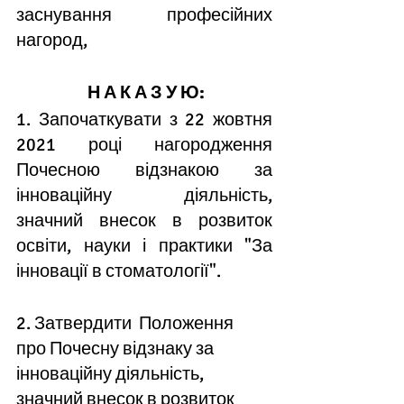
заснування професійних 
нагород, 
Н А К А З У Ю:
1. Започаткувати з 22 жовтня 
2021 році нагородження 
Почесною
 відзнакою 
за 
інноваційну діяльність, 
значний внесок в розвиток 
освіти, науки і практики
 "За 
інновації в стоматології".
2. Затвердити  
Положення  
про Почесну відзнаку 
за 
інноваційну діяльність, 
значний внесок в розвиток 