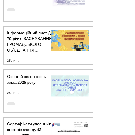
Інформаційний лист ДО
70-річчя ЗАСНУВАННЯ
ГРОМАДСЬКОГО
ОБ’ЄДНАННЯ
СТОМАТОЛОГІВ
25 лип.
УКРАЇНИ
Освітній сезон осінь-
зима 2026 року
24 лип.
Сертифікати учасників і
спікерів заходу 12