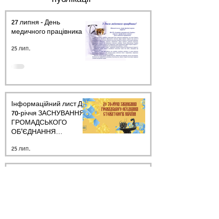
27 липня - День
медичного працівника.
25 лип.
Інформаційний лист ДО
70-річчя ЗАСНУВАННЯ
ГРОМАДСЬКОГО
ОБ’ЄДНАННЯ
СТОМАТОЛОГІВ
25 лип.
УКРАЇНИ
Освітній сезон осінь-
зима 2026 року
24 лип.