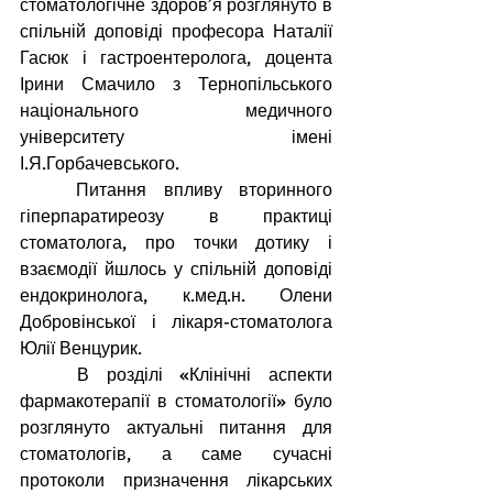
стоматологічне здоров’я розглянуто в 
спільній доповіді професора Наталії 
Гасюк і гастроентеролога, доцента 
Ірини Смачило з Тернопільського 
національного медичного 
університету імені 
І.Я.Горбачевського.
Питання впливу вторинного 
гіперпаратиреозу в практиці 
стоматолога, про точки дотику і 
взаємодії йшлось у спільній доповіді 
ендокринолога, к.мед.н. Олени 
Добровінської і лікаря-стоматолога 
Юлії Венцурик.
В розділі «Клінічні аспекти 
фармакотерапії в стоматології» було 
розглянуто актуальні питання для 
стоматологів, а саме сучасні 
протоколи призначення лікарських 