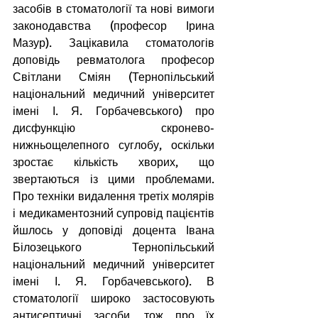
засобів в стоматології та нові вимоги 
законодавства (професор Ірина 
Мазур). Зацікавила стоматологів 
доповідь ревматолога професор 
Світлани Сміян (Тернопільський 
національний медичний університет 
імені І. Я. Горбачевського) про 
дисфункцію скронево-
нижньощелепного суглобу, оскільки 
зростає кількість хворих, що 
звертаються із цими проблемами. 
Про техніки видалення третіх молярів 
і медикаментозний супровід пацієнтів 
йшлось у доповіді доцента Івана 
Білозецького Тернопільський 
національний медичний університет 
імені І. Я. Горбачевського). В 
стоматології широко застосовують 
антисептичні засоби, тож про їх 