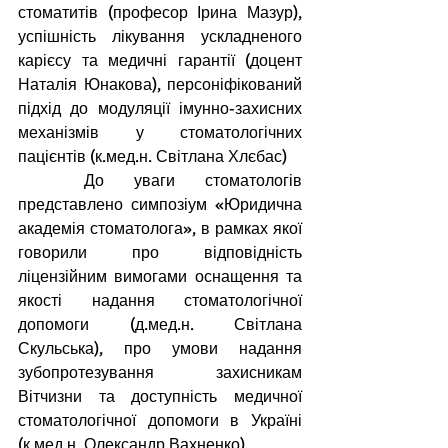
стоматитів (професор Ірина Мазур), 
успішність лікування ускладненого 
карієсу та медичні гарантії (доцент 
Наталія Юнакова), персоніфікований 
підхід до модуляції імунно-захисних 
механізмів у стоматологічних 
пацієнтів (к.мед.н. Світлана Хлєбас)
До уваги стоматологів 
представлено симпозіум «Юридична 
академія стоматолога», в рамках якої 
говорили про відповідність 
ліцензійним вимогами оснащення та 
якості надання стоматологічної 
допомоги (д.мед.н. Світлана 
Скульська), про умови надання 
зубопротезування захисникам 
Вітчизни та доступність медичної 
стоматологічної допомоги в Україні 
(к.мед.н. Олександр Вахненко)