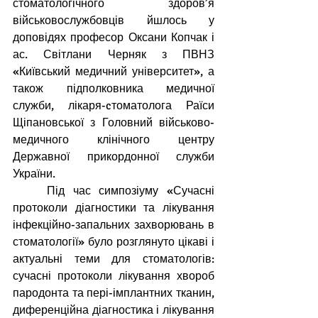
стоматологічного здоров’я 
військовослужбовців йшлось у 
доповідях професор Оксани Копчак і 
ас. Світлани Черняк з ПВНЗ 
«Київський медичний університет», а 
також підполковника медичної 
служби, лікаря-cтоматолога Раїси 
Щіпановської з Головний військово-
медичного клінічного центру 
Державної прикордонної служби 
України.
Під час симпозіуму «Сучасні 
протоколи діагностики та лікування 
інфекційно-запальних захворювань в 
стоматології» було розглянуто цікаві і 
актуальні теми для стоматологів: 
сучасні протоколи лікування хвороб 
пародонта та пері-імплантних тканин, 
диференційна діагностика і лікування 