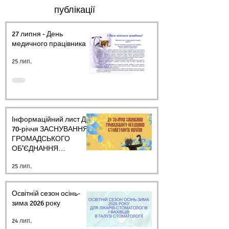
публікації
27 липня - День
медичного працівника.
25 лип.
Інформаційний лист ДО
70-річчя ЗАСНУВАННЯ
ГРОМАДСЬКОГО
ОБ’ЄДНАННЯ
СТОМАТОЛОГІВ
25 лип.
УКРАЇНИ
Освітній сезон осінь-
зима 2026 року
24 лип.