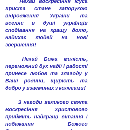
	Нехай воскресіння Ісуса 
Христа стане запорукою 
відродження України та 
вселяє в душі українців 
сподівання на кращу долю, 
надихає людей на нові 
звершення!
	Нехай Божа милість, 
переможний дух надії і радості 
принесе любов та злагоду у 
Ваші родини, щирість та 
добро у взаєминах з колегами!
	З нагоди великого свята 
Воскресіння Христового 
прийміть найкращі вітання і 
побажання Божого 