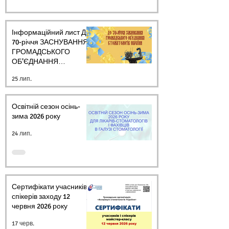
Інформаційний лист ДО
70-річчя ЗАСНУВАННЯ
ГРОМАДСЬКОГО
ОБ’ЄДНАННЯ
СТОМАТОЛОГІВ
25 лип.
УКРАЇНИ
Освітній сезон осінь-
зима 2026 року
24 лип.
Сертифікати учасників і
спікерів заходу 12
червня 2026 року
17 черв.