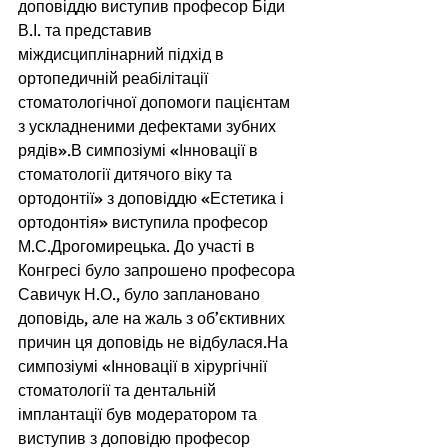
доповіддю виступив професор Біди 
В.І. та представив 
міждисциплінарний підхід в 
ортопедичній реабілітації 
стоматологічної допомоги пацієнтам 
з ускладненими дефектами зубних 
рядів».В симпозіумі «Інновації в 
стоматології дитячого віку та 
ортодонтії» з доповіддю «Естетика і 
ортодонтія» виступила професор 
М.С.Дрогомирецька. До участі в 
Конгресі було запрошено професора 
Савичук Н.О., було заплановано 
доповідь, але на жаль з об’єктивних 
причин ця доповідь не відбулася.На 
симпозіумі «Інновації в хірургічнії 
стоматології та дентальній 
імплантації був модератором та 
виступив з доповідю професор 