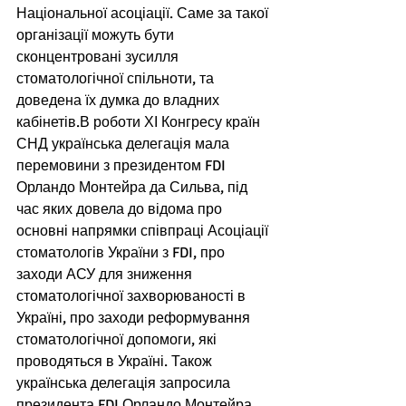
Національної асоціації. Саме за такої 
організації можуть бути 
сконцентровані зусилля 
стоматологічної спільноти, та 
доведена їх думка до владних 
кабінетів.В роботи ХІ Конгресу країн 
СНД українська делегація мала 
перемовини з президентом FDI 
Орландо Монтейра да Сильва, під 
час яких довела до відома про 
основні напрямки співпраці Асоціації 
стоматологів України з FDI, про 
заходи АСУ для зниження 
стоматологічної захворюваності в 
Україні, про заходи реформування 
стоматологічної допомоги, які 
проводяться в Україні. Також 
українська делегація запросила 
президента FDI Орландо Монтейра 