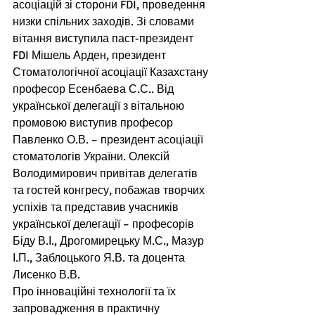
асоціацій зі сторони FDI, проведення 
низки спільних заходів. Зі словами 
вітання виступила паст-президент 
FDI Мішель Арден, президент 
Стоматологічної асоціації Казахстану 
професор Есенбаева С.С.. Від 
української делегації з вітальною 
промовою виступив професор 
Павленко О.В. – президент асоціації 
стоматологів України. Олексій 
Володимирович привітав делегатів 
та гостей конгресу, побажав творчих 
успіхів та представив учасників 
української делегації – професорів 
Біду В.І., Дрогомирецьку М.С., Мазур 
І.П., Заблоцького Я.В. та доцента 
Лисенко В.В.  
Про інноваційні технології та їх 
запровадження в практичну 