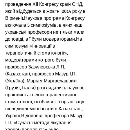
проведення ХІІ Конгресу країн СНД, 
який відбудеться в жовтні 2014 року в 
Вірменії.Наукова програма Конгресу 
включала 5 симпозіумів, в яких наші 
українські професори не тільки мали 
доповіді, а ї були модераторами.На 
симпозіумі «Інновації в 
терапевтичній стоматології», 
модераторами котрого були 
професор Зазулевська Л.Я. 
(Казахстан), професор Мазур І.П. 
(Україна), Маріам Маргвелашвилі 
(Грузія, Італія) розглядались наукові, 
практичні аспекти терапевтичної 
стоматології, особливості організації 
післядипломної освіти в Казахстані, 
Україні.В доповіді професора Мазур 
І.П. «Сучасні методи лікування 
хвороб пародонта» було 