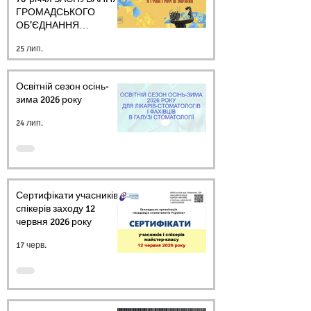
ГРОМАДСЬКОГО
ОБ’ЄДНАННЯ
СТОМАТОЛОГІВ
25 лип.
УКРАЇНИ
Освітній сезон осінь-
зима 2026 року
24 лип.
Сертифікати учасників і
спікерів заходу 12
червня 2026 року
17 черв.