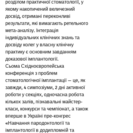
розділом практичної стоматології, у 
якому накопичений величезний 
досвід, отримані переконливі 
результати, які вимагають ретельного 
мета-аналізу. Інтеграція 
індивідуальних клінічних знань та 
досвіду колег у власну клінічну 
практику є основним завданням 
доказової імплантології. 
Сьома Східноєвропейська 
конференція з проблем 
стоматологічної імплантації — це, як 
завжди, 4 симпозіуми, 2 дні активної 
роботи у секціях, одночасна робота 
кількох залів, пізнавальні майстер-
класи, конкурси та чемпіонат, а також 
вперше в Україні пре-конгрес 
«Навчання пародонтології та 
імплантології в додипломній та 