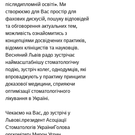
післядипломній освіті». Ми 
створюємо для Вас простір для 
фахових дискусій, пошуку відповідей 
та обговорення актуальних тем, 
можливість ознайомитись з 
концепціями досвідчених практиків, 
відомих клініцистів та науковців. 
Весняний Львів радо зустрічає 
наймасштабнішу стоматологічну 
подію, зустріч колег, однодумців, які 
впроваджують у практику принципи 
доказової медицини, сприяючи 
оптимізації стоматологічного 
лікування в Україні. 
Чекаємо на Вас, до зустрічі у 
Львові.президент Асоціації 
Стоматологів УкраїниГолова 
оргкомітету,Мирон Угрин 