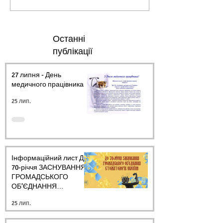
Останні
публікації
27 липня - День
медичного працівника.
25 лип.
Інформаційний лист ДО
70-річчя ЗАСНУВАННЯ
ГРОМАДСЬКОГО
ОБ’ЄДНАННЯ
СТОМАТОЛОГІВ
25 лип.
УКРАЇНИ