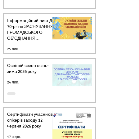
Інформаційний лист ДО
70-річчя ЗАСНУВАННЯ
ГРОМАДСЬКОГО
ОБ’ЄДНАННЯ
СТОМАТОЛОГІВ
25 лип.
УКРАЇНИ
Освітній сезон осінь-
зима 2026 року
24 лип.
Сертифікати учасників і
спікерів заходу 12
червня 2026 року
17 черв.