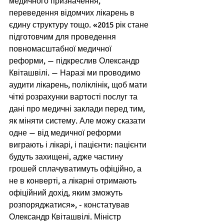
медичного призначення, 
переведення відомчих лікарень в 
єдину структуру тощо. «2015 рік стане 
підготовчим для проведення 
повномасштабної медичної 
реформи, — підкреслив Олександр 
Квіташвілі. — Наразі ми проводимо 
аудити лікарень, поліклінік, щоб мати 
чіткі розрахунки вартості послуг та 
дані про медичні заклади перед тим, 
як міняти систему. Але можу сказати 
одне — від медичної реформи 
виграють і лікарі, і пацієнти: пацієнти 
будуть захищені, адже частину 
грошей сплачуватимуть офіційно, а 
не в конверті, а лікарні отримають 
офіційний дохід, яким зможуть 
розпоряджатися», - констатував 
Олександр Квіташвілі. Міністр 