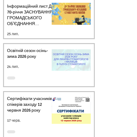
Інформаційний лист ДО
70-річчя ЗАСНУВАННЯ
ГРОМАДСЬКОГО
ОБ’ЄДНАННЯ
СТОМАТОЛОГІВ
25 лип.
УКРАЇНИ
Освітній сезон осінь-
зима 2026 року
24 лип.
Сертифікати учасників і
спікерів заходу 12
червня 2026 року
17 черв.