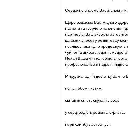
Сердечно вітаємо Вас зі славним
Щиро бажаємо Вам міцного здоров’я
наснаги та творчого натхнення, до
партнерів. Ваш високий авторитет
вагомий внесок у розвиток сучасно
послідовники гідно продовжують т
чуйної та щирої людини, мудрого 
Нехай Ваша життєлюбність і органі
професіоналізм й надалі плідно сл
Миру, злагоди й достатку Вам та В
ясніє небом чистим, 
світанки сяють скупані в росі, 
у серці радість розквіта іскриста, 
і мрії хай збуваються усі. 