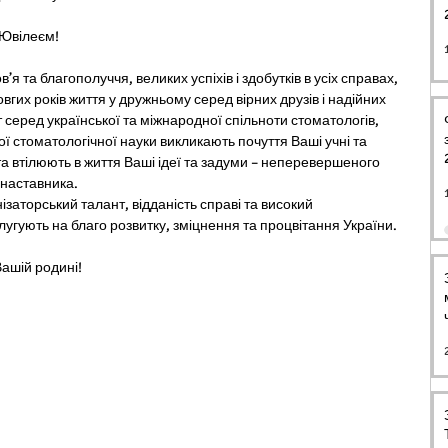
 Ювілеєм! 
 та благополуччя, великих успіхів і здобутків в усіх справах, 
вгих років життя у дружньому серед вірних друзів і надійних 
 серед української та міжнародної спільноти стоматологів, 
ї стоматологічної науки викликають почуття Ваші учні та 
а втілюють в життя Ваші ідеї та задуми – неперевершеного 
наставника. 
заторський талант, відданість справі та високий 
угують на благо розвитку, зміцнення та процвітання України.  
ашій родині!  