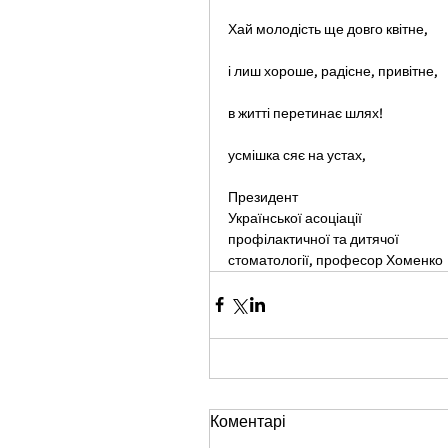
Хай молодість ще довго квітне, 
і лиш хороше, радісне, привітне, 
в житті перетинає шлях! 
усмішка сяє на устах, 
Президент  
Української асоціації  
профілактичної та дитячої  
стоматології, професор Хоменко 
Коментарі