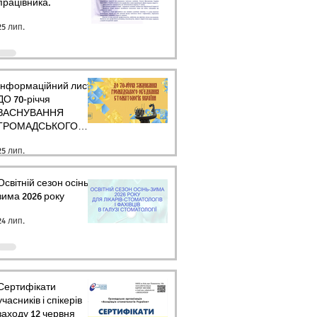
працівника.
25 лип.
Інформаційний лист
ДО 70-річчя
ЗАСНУВАННЯ
ГРОМАДСЬКОГО
ОБ’ЄДНАННЯ
25 лип.
СТОМАТОЛОГІВ
УКРАЇНИ
Освітній сезон осінь-
зима 2026 року
24 лип.
Сертифікати
учасників і спікерів
заходу 12 червня