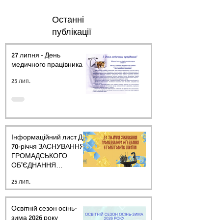
Останні
публікації
27 липня - День
медичного працівника.
25 лип.
Інформаційний лист ДО
70-річчя ЗАСНУВАННЯ
ГРОМАДСЬКОГО
ОБ’ЄДНАННЯ
СТОМАТОЛОГІВ
25 лип.
УКРАЇНИ
Освітній сезон осінь-
зима 2026 року