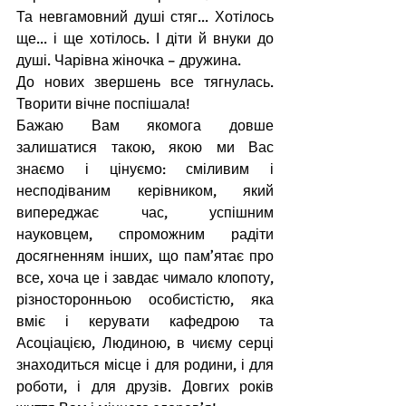
Та невгамовний душі стяг... Хотілось 
ще... і ще хотілось. І діти й внуки до 
душі. Чарівна жіночка – дружина.
До нових звершень все тягнулась. 
Творити вічне поспішала!
Бажаю Вам якомога довше 
залишатися такою, якою ми Вас 
знаємо і цінуємо: сміливим і 
несподіваним керівником, який 
випереджає час, успішним 
науковцем, спроможним радіти 
досягненням інших, що пам’ятає про 
все, хоча це і завдає чимало клопоту, 
різносторонньою особистістю, яка 
вміє і керувати кафедрою та 
Асоціацією, Людиною, в чиєму серці 
знаходиться місце і для родини, і для 
роботи, і для друзів. Довгих років 