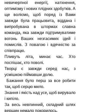
невичерпної енергії, натхнення, 
оптимізму і нових плідних здобутків. А 
ще воліємо, щоб поряд із Вами 
завжди була працьовита, віддана і 
випробувана в штормах славна 
команда, яка завжди підтримуватиме 
вогонь Ваших незгасимих ідей і 
помислів. З повагою і вдячністю за 
співпрацю.
Пливуть літа, минає час. Хто 
поспішає, хто поволі.
Творці є завжди серед нас, з 
усмішкою піймавши долю.
 Бажання було перш за все робити 
так, щоб серцю мило.
Знання і якість над усе, щоб вирувало 
і кипіло.
За весь невпинний, складний шлях 
вершин немало покорилось.