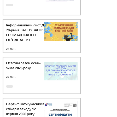
Інформаційний лист ДО
70-річчя ЗАСНУВАННЯ
ГРОМАДСЬКОГО
ОБ’ЄДНАННЯ
СТОМАТОЛОГІВ
25 лип.
УКРАЇНИ
Освітній сезон осінь-
зима 2026 року
24 лип.
Сертифікати учасників і
спікерів заходу 12
червня 2026 року