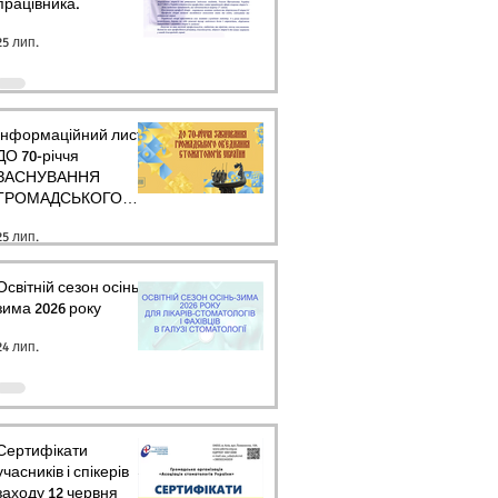
працівника.
25 лип.
Інформаційний лист
ДО 70-річчя
ЗАСНУВАННЯ
ГРОМАДСЬКОГО
ОБ’ЄДНАННЯ
25 лип.
СТОМАТОЛОГІВ
УКРАЇНИ
Освітній сезон осінь-
зима 2026 року
24 лип.
Сертифікати
учасників і спікерів
заходу 12 червня