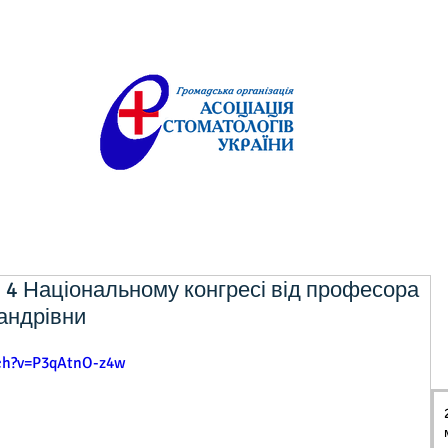
 4 Національному конгресі від професора
андрівни
ch?v=P3qAtnO-z4w