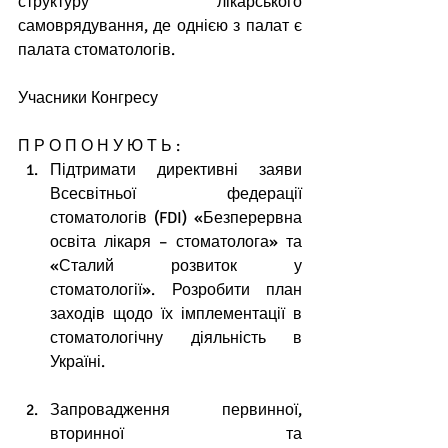
структуру лікарського 
самоврядування, де однією з палат є 
палата стоматологів.
Учасники Конгресу
П Р О П О Н У Ю Т Ь : 
Підтримати директивні заяви 
Всесвітньої федерації 
стоматологів (FDI) «Безперервна 
освіта лікаря – стоматолога» та 
«Сталий розвиток у 
стоматології». Розробити план 
заходів щодо їх імплементації в 
стоматологічну діяльність в 
Україні.
Запровадження первинної, 
вторинної та 