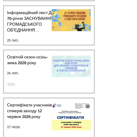
Інформаційний лист ДО
70-річчя ЗАСНУВАННЯ
ГРОМАДСЬКОГО
ОБ’ЄДНАННЯ
СТОМАТОЛОГІВ
25 лип.
УКРАЇНИ
Освітній сезон осінь-
зима 2026 року
24 лип.
Сертифікати учасників і
спікерів заходу 12
червня 2026 року
17 черв.