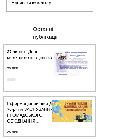
Написати коментар...
Останні
публікації
27 липня - День
медичного працівника.
25 лип.
Інформаційний лист ДО
70-річчя ЗАСНУВАННЯ
ГРОМАДСЬКОГО
ОБ’ЄДНАННЯ
СТОМАТОЛОГІВ
25 лип.
УКРАЇНИ