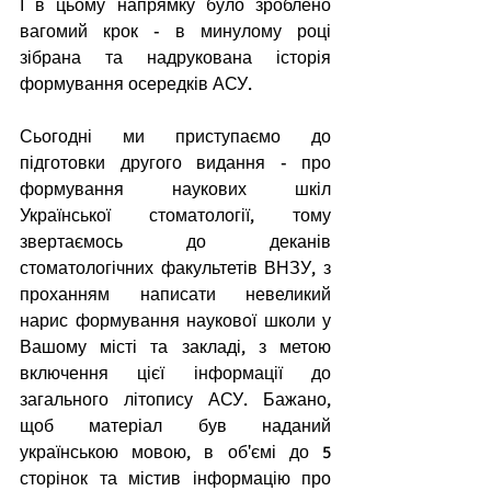
І в цьому напрямку було зроблено 
вагомий крок - в минулому році 
зібрана та надрукована історія 
формування осередків АСУ.
Сьогодні ми приступаємо до 
підготовки другого видання - про 
формування наукових шкіл 
Української стоматології, тому 
звертаємось до деканів 
стоматологічних факультетів ВНЗУ, з 
проханням написати невеликий 
нарис формування наукової школи у 
Вашому місті та закладі, з метою 
включення цієї інформації до 
загального літопису АСУ. Бажано, 
щоб матеріал був наданий 
українською мовою, в об'ємі до 5 
сторінок та містив інформацію про 