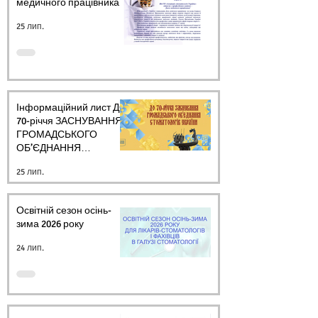
медичного працівника.
25 лип.
Інформаційний лист ДО
70-річчя ЗАСНУВАННЯ
ГРОМАДСЬКОГО
ОБ’ЄДНАННЯ
СТОМАТОЛОГІВ
25 лип.
УКРАЇНИ
Освітній сезон осінь-
зима 2026 року
24 лип.