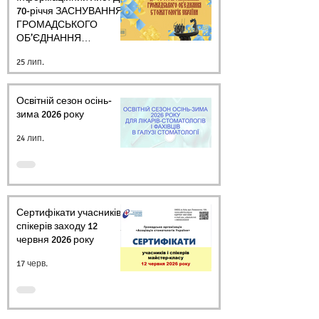
70-річчя ЗАСНУВАННЯ
ГРОМАДСЬКОГО
ОБ’ЄДНАННЯ
СТОМАТОЛОГІВ
25 лип.
УКРАЇНИ
Освітній сезон осінь-
зима 2026 року
24 лип.
Сертифікати учасників і
спікерів заходу 12
червня 2026 року
17 черв.