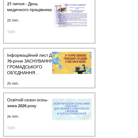
27 липня - День
медичного працівника.
25 лип.
Інформаційний лист ДО
70-річчя ЗАСНУВАННЯ
ГРОМАДСЬКОГО
ОБ’ЄДНАННЯ
СТОМАТОЛОГІВ
25 лип.
УКРАЇНИ
Освітній сезон осінь-
зима 2026 року
24 лип.