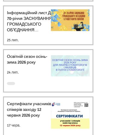
Інформаційний лист ДО
70-річчя ЗАСНУВАННЯ
ГРОМАДСЬКОГО
ОБ’ЄДНАННЯ
СТОМАТОЛОГІВ
25 лип.
УКРАЇНИ
Освітній сезон осінь-
зима 2026 року
24 лип.
Сертифікати учасників і
спікерів заходу 12
червня 2026 року
17 черв.