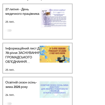
27 липня - День
медичного працівника.
25 лип.
Інформаційний лист ДО
70-річчя ЗАСНУВАННЯ
ГРОМАДСЬКОГО
ОБ’ЄДНАННЯ
СТОМАТОЛОГІВ
25 лип.
УКРАЇНИ
Освітній сезон осінь-
зима 2026 року
24 лип.