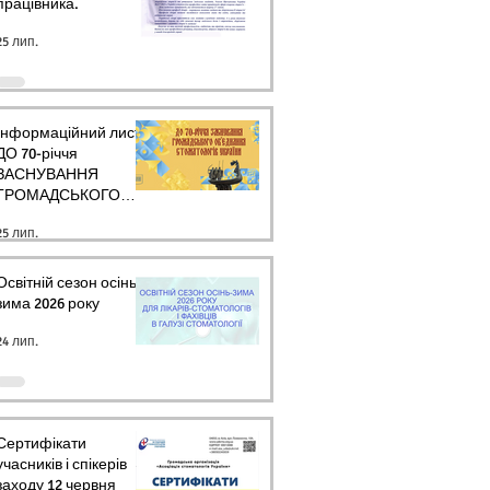
працівника.
25 лип.
Інформаційний лист
ДО 70-річчя
ЗАСНУВАННЯ
ГРОМАДСЬКОГО
ОБ’ЄДНАННЯ
25 лип.
СТОМАТОЛОГІВ
УКРАЇНИ
Освітній сезон осінь-
зима 2026 року
24 лип.
Сертифікати
учасників і спікерів
заходу 12 червня