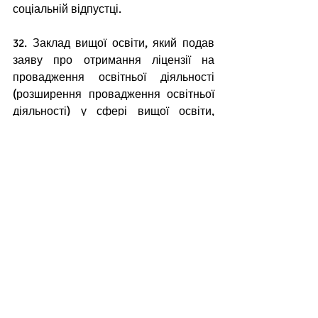
соціальній відпустці.
32. Заклад вищої освіти, який подав 
заяву про отримання ліцензії на 
провадження освітньої діяльності 
(розширення провадження освітньої 
діяльності) у сфері вищої освіти, 
зобов’язаний забезпечити кадровий 
склад науково-педагогічних 
працівників відповідно до вимог, 
передбачених цими Ліцензійними 
умовами.
Пропонуємо обговорити питання 
відповідності кадрових вимог щодо 
забезпечення провадження освітньої 
діяльності у післядипломній освіті в 
умовах безперервного професійного 
розвитку лікарів-стоматологів та 