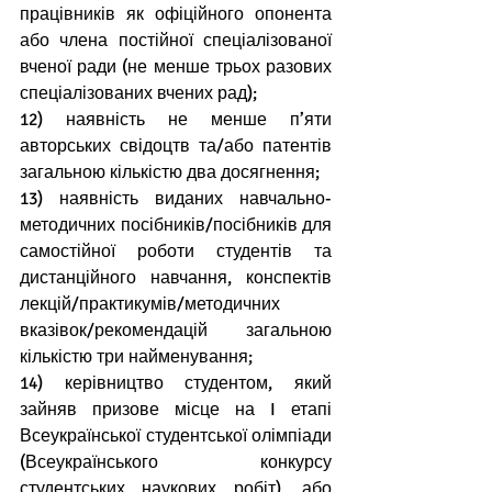
працівників як офіційного опонента 
або члена постійної спеціалізованої 
вченої ради (не менше трьох разових 
спеціалізованих вчених рад);
12) наявність не менше п’яти 
авторських свідоцтв та/або патентів 
загальною кількістю два досягнення;
13) наявність виданих навчально-
методичних посібників/посібників для 
самостійної роботи студентів та 
дистанційного навчання, конспектів 
лекцій/практикумів/методичних 
вказівок/рекомендацій загальною 
кількістю три найменування;
14) керівництво студентом, який 
зайняв призове місце на I етапі 
Всеукраїнської студентської олімпіади 
(Всеукраїнського конкурсу 
студентських наукових робіт), або 