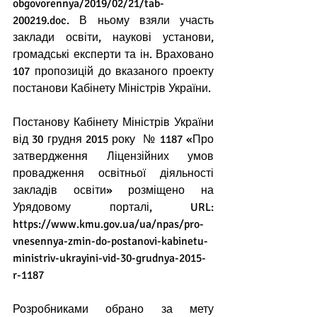
obgovorennya/2019/02/21/tab-
200219.doc. В ньому взяли участь 
заклади освіти, наукові установи, 
громадські експерти та ін. Враховано 
107 пропозицій до вказаного проекту 
постанови Кабінету Міністрів України.
Постанову Кабінету Міністрів України 
від 30 грудня 2015 року  № 1187 «Про 
затвердження Ліцензійних умов 
провадження освітньої діяльності 
закладів освіти» розміщено на 
Урядовому порталі, URL: 
https://www.kmu.gov.ua/ua/npas/pro-
vnesennya-zmin-do-postanovi-kabinetu-
ministriv-ukrayini-vid-30-grudnya-2015-
r-1187
Розробниками обрано за мету 