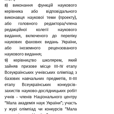
8) виконання функцій наукового 
керівника або відповідального 
виконавця наукової теми (проекту), 
або головного редактора/члена 
редакційної колегії наукового 
видання, включеного до переліку 
наукових фахових видань України, 
або іноземного рецензованого 
наукового видання;
9) керівництво школярем, який 
зайняв призове місце III-IV етапу 
Всеукраїнських учнівських олімпіад з 
базових навчальних предметів, II-III 
етапу Всеукраїнських конкурсів-
захистів науково-дослідницьких робіт 
учнів - членів Національного центру 
“Мала академія наук України”; участь 
у журі олімпіад чи конкурсів “Мала 