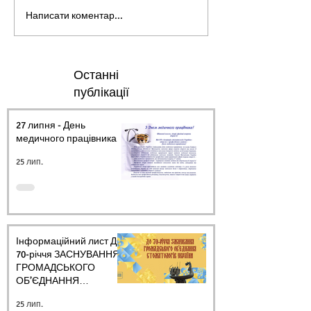
Написати коментар...
Останні
публікації
27 липня - День
медичного працівника.
25 лип.
Інформаційний лист ДО
70-річчя ЗАСНУВАННЯ
ГРОМАДСЬКОГО
ОБ’ЄДНАННЯ
СТОМАТОЛОГІВ
25 лип.
УКРАЇНИ