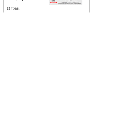
23 трав.
Запрошуємо на
майстер-клас 12 червня
2026 року!
20 трав.
Архів
Ми в соцмережах