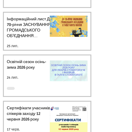
Інформаційний лист ДО
70-річчя ЗАСНУВАННЯ
ГРОМАДСЬКОГО
ОБ’ЄДНАННЯ
СТОМАТОЛОГІВ
25 лип.
УКРАЇНИ
Освітній сезон осінь-
зима 2026 року
24 лип.
Сертифікати учасників і
спікерів заходу 12
червня 2026 року
17 черв.