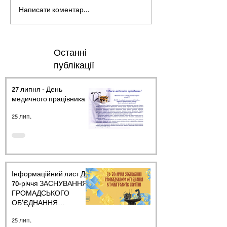
Написати коментар...
Останні
публікації
27 липня - День
медичного працівника.
25 лип.
Інформаційний лист ДО
70-річчя ЗАСНУВАННЯ
ГРОМАДСЬКОГО
ОБ’ЄДНАННЯ
СТОМАТОЛОГІВ
25 лип.
УКРАЇНИ