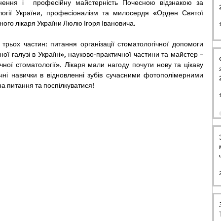
гнення і  професійну майстерність Почесною відзнакою за 
логії України, професіоналізм та милосердя «Орден Святої 
ого лікаря України Люлю Ігоря Івановича.
ої галузі в Україні», науково-практичної частини та майстер – 
ної стоматології». Лікаря мали нагоду почути нову та цікаву 
ні навички в відновленні зубів сучасними фотополімерними 
на питання та поспілкуватися!