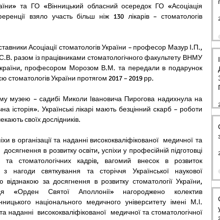
раїни» та ГО «Вінницький обласний осередок ГО «Асоціація 
еренції взяло участь більш ніж 130 лікарів – стоматологів 
 С.В. разом із працівниками стоматологічного факультету ВНМУ 
України, професором Морозом В.М. та передали в подарунок 
ією стоматологів України протягом 2017 – 2019 рр.
ому музею – садибі Миколи Івановича Пирогова надихнула на 
на історія». Українські лікарі мають безцінний скарб – роботи 
екають своїх дослідників.
 досягнення в розвитку освіти, успіхи у професійній підготовці 
х та стоматологічних кадрів, вагомий внесок в розвиток 
, з нагоди святкування та сторіччя Української наукової 
 відзнакою за досягнення в розвитку стоматології України, 
дя «Орден Святої Аполлонії» нагороджено колектив 
нницького національного медичного університету імені М.І. 
 та наданні  висококваліфікованої  медичної та стоматологічної 