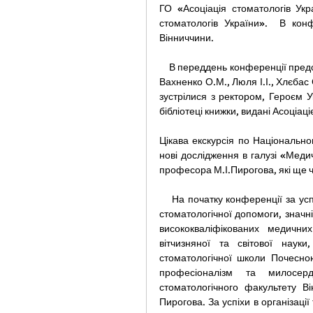
ГО «Асоціація стоматологів Ук
стоматологів України».  В конф
Вінниччини.
    В переддень конференції представники Асоціації стоматологів України – професор Мазур І.П., 
Вахненко О.М., Люля І.І., Хлєбас
зустрілися з ректором, Героєм 
бібліотеці книжки, видані Асоціац
Цікава екскурсія по Національн
нові дослідження в галузі «Медич
професора М.І.Пирогова, які ще ч
    На початку конференції за успіхи в організації та наданні висококваліфікованої  медичної та 
стоматологічної допомоги, значні 
висококваліфікованих медични
вітчизняної та світової науки
стоматологічної школи Почесною
професіоналізм та милосер
стоматологічного факультету Ві
Пирогова. За успіхи в організації