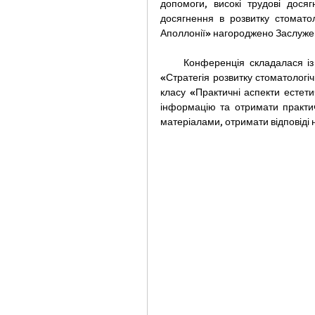
допомоги, високі трудові дося
досягнення в розвитку стомато
Аполлонії» нагороджено Заслужен
     Конференція складалася із трьох частин: питання організації стоматологічної допомоги 
«Стратегія розвитку стоматологічн
класу «Практичні аспекти естетич
інформацію та отримати практич
матеріалами, отримати відповіді 