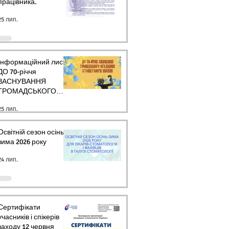
працівника.
25 лип.
Інформаційний лист
ДО 70-річчя
ЗАСНУВАННЯ
ГРОМАДСЬКОГО
ОБ’ЄДНАННЯ
25 лип.
СТОМАТОЛОГІВ
УКРАЇНИ
Освітній сезон осінь-
зима 2026 року
24 лип.
Сертифікати
учасників і спікерів
заходу 12 червня