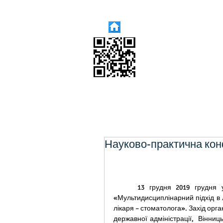
Науково-практична конф
     13 грудня 2019 грудня у м. Вінниця відбулася науково – практична конференція 
«Мультидисциплінарний підхід в л
лікаря – стоматолога». Захід орг
державної адміністрації,  Вінниц