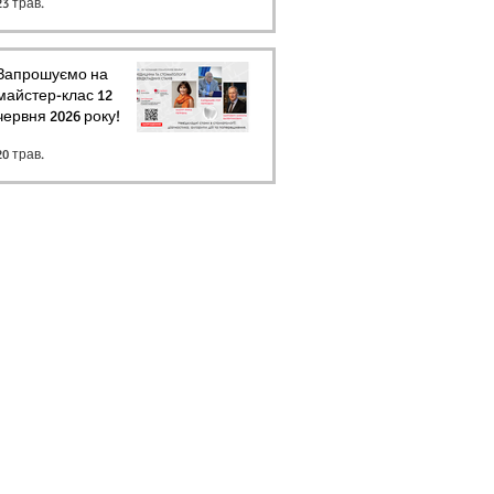
23 трав.
Запрошуємо на
майстер-клас 12
червня 2026 року!
20 трав.