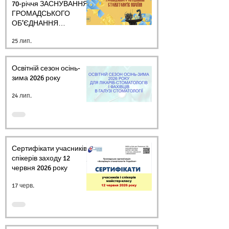
70-річчя ЗАСНУВАННЯ
ГРОМАДСЬКОГО
ОБ’ЄДНАННЯ
СТОМАТОЛОГІВ
25 лип.
УКРАЇНИ
Освітній сезон осінь-
зима 2026 року
24 лип.
Сертифікати учасників і
спікерів заходу 12
червня 2026 року
17 черв.