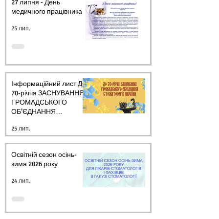
27 липня - День
медичного працівника.
25 лип.
Інформаційний лист ДО
70-річчя ЗАСНУВАННЯ
ГРОМАДСЬКОГО
ОБ’ЄДНАННЯ
СТОМАТОЛОГІВ
25 лип.
УКРАЇНИ
Освітній сезон осінь-
зима 2026 року
24 лип.