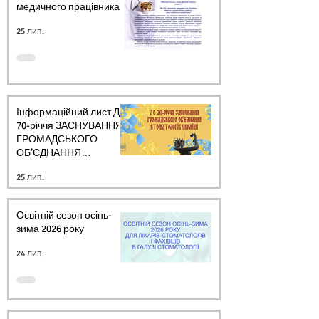
медичного працівника.
25 лип.
Інформаційний лист ДО
70-річчя ЗАСНУВАННЯ
ГРОМАДСЬКОГО
ОБ’ЄДНАННЯ
СТОМАТОЛОГІВ
25 лип.
УКРАЇНИ
Освітній сезон осінь-
зима 2026 року
24 лип.