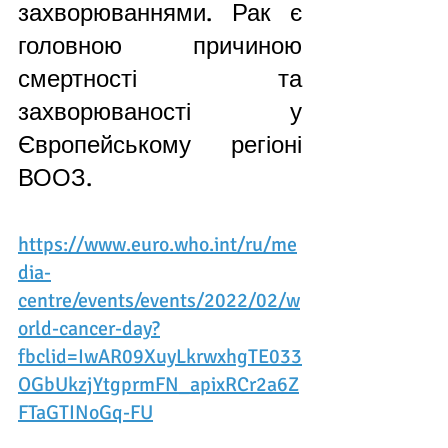
захворюваннями. Рак є 
головною причиною 
смертності та 
захворюваності у 
Європейському регіоні 
ВООЗ.
https://www.euro.who.int/ru/me
dia-
centre/events/events/2022/02/w
orld-cancer-day?
fbclid=IwAR09XuyLkrwxhgTE033
OGbUkzjYtgprmFN_apixRCr2a6Z
FTaGTINoGq-FU