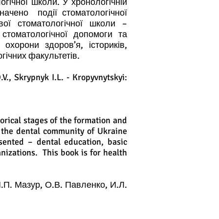
гічної школи. У хронологічній
начено події стоматологічної
вої стоматологічної школи –
 стоматологічної допомоги та
 охорони здоров’я, істориків,
огічних факультетів.
V., Skrypnyk I.L. - Kropyvnytskyi:
orical stages of the formation and
f the dental community of Ukraine
sented – dental education, basic
anizations. This book is for health
П. Мазур, О.В. Павленко, И.Л.