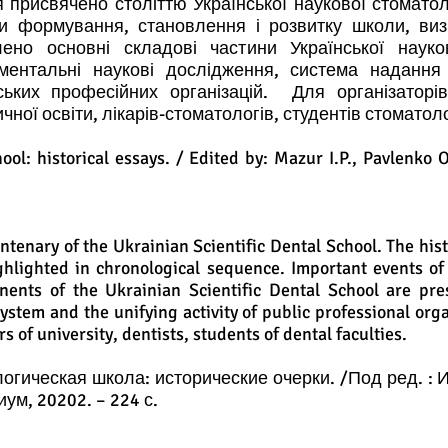
исвячено століттю Української наукової стоматоло
пи формування, становлення і розвитку школи, виз
лено основні складові частини Української науко
аментальні наукові дослідження, система надання
ських професійних організацій. Для організаторів
ної освіти, лікарів-стоматологів, студентів стоматол
: historical essays. / Edited by: Mazur I.P., Pavlenko O.
enary of the Ukrainian Scientific Dental School. The hist
ghlighted in chronological sequence. Important events o
ents of the Ukrainian Scientific Dental School are pre
system and the unifying activity of public professional org
s of university, dentists, students of dental faculties.
ическая школа: исторические очерки. /Под ред. : И.
ум, 20202. – 224 с.