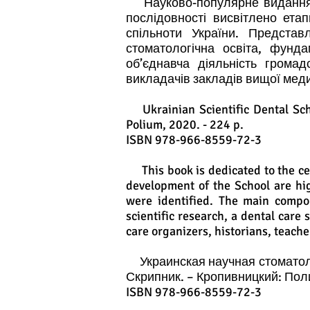
Науково-популярне видання пр
послідовності висвітлено ета
спільноти України. Представ
стоматологічна освіта, фунд
об’єднавча діяльність громад
викладачів закладів вищої медич
Ukrainian Scientific Dental School
Polium, 2020. - 224 p.
ISBN 978-966-8559-72-3
This book is dedicated to the cent
development of the School are hi
were identified. The main compon
scientific research, a dental care 
care organizers, historians, teacher
Украинская научная стоматолог
Скрипник. – Кропивницкий: Поли
ISBN 978-966-8559-72-3